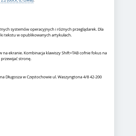
 2.2 (docx, 0,12MB)
.
żnych systemów operacyjnych i różnych przeglądarek. Dla
nki tekstu w opublikowanych artykułach.
w na ekranie. Kombinacja klawiszy Shift+TAB cofnie fokus na
 przewijać stronę.
na Długosza w Częstochowie ul. Waszyngtona 4/8 42-200