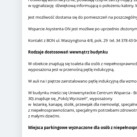
w sygnalizację dźwiękową informującą o położeniu kabiny. W
Jest możliwość dostania się do pomieszczeń na poszczególnych
Wsparcie Asystenta ON jest możliwe po uprzednio złożony
Kontakt z BON ul. Waszyngtona 4/8, pok. 29 tel. 34 378 43 0
Rodzaje dostosowań wewnątrz budynku
W obiekcie znajdują się toaleta dla osób z niepełnosprawno
wyposażona jest w przenośną pętlę indukcyjną.
W auli na I piętrze zainstalowano pętlę indukcyjną dla wzm
W budynku mieści się Uniwersyteckie Centrum Wsparcia - Bi
30) znajduje się „Pokój Wyciszeń”, wyposażony
w leżankę, kanapę, stolik, przewijak dla niemowląt, specjal
z niepełnosprawnościami, specjalnymi potrzebami zdrowo
z małymi dziećmi.
Miejsca parkingowe wyznaczone dla osób z niepełnospr