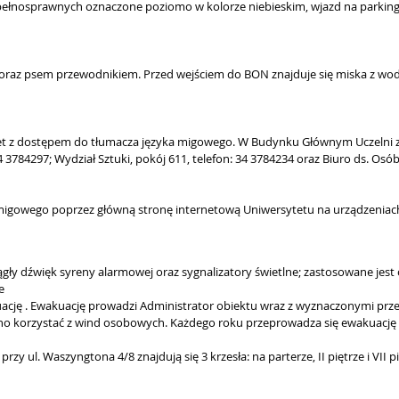
epełnosprawnych oznaczone poziomo w kolorze niebieskim, wjazd na parking
oraz psem przewodnikiem. Przed wejściem do BON znajduje się miska z wodą
let z dostępem do tłumacza języka migowego. W Budynku Głównym Uczelni zn
3784297; Wydział Sztuki, pokój 611, telefon: 34 3784234 oraz Biuro ds. Osób
 migowego poprzez główną stronę internetową Uniwersytetu na urządzeniac
gły dźwięk syreny alarmowej oraz sygnalizatory świetlne; zastosowane jest
ie
kuację . Ewakuację prowadzi Administrator obiektu wraz z wyznaczonymi p
olno korzystać z wind osobowych. Każdego roku przeprowadza się ewakuację
ul. Waszyngtona 4/8 znajdują się 3 krzesła: na parterze, II piętrze i VII pi