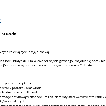
”
iba Uczelni
nych i z lekką dysfunkcją ruchową.
ę z boku budynku 30m w lewo od wejścia głównego. Znajduje się pochylnia 
. Wejście boczne wyposażone w system wzywania pomocy Call – Hear.
u parteru na I piętro
od strony podjazdu oraz windę
pełni dostosowaną dla osób
formacje dotykową w alfabecie Braille’a, elementy sterowe wewnątrz kabin
wigów zamykają się
y zamykanie jeszcze przed kontaktem fizycznym z przedmiotem lub osobą. D