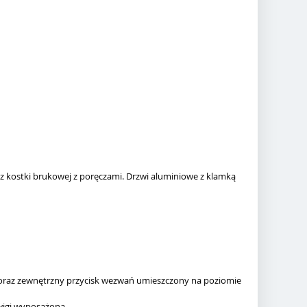
z kostki brukowej z poręczami. Drzwi aluminiowe z klamką
y oraz zewnętrzny przycisk wezwań umieszczony na poziomie
źwigi wyposażoną