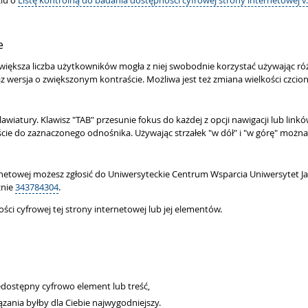
ciu o
Listę kontrolną do badania dostępności cyfrowej strony internetowej v.
e
większa liczba użytkowników mogła z niej swobodnie korzystać używając ró
 wersja o zwiększonym kontraście. Możliwa jest też zmiana wielkości czcio
iatury. Klawisz "TAB" przesunie fokus do każdej z opcji nawigacji lub linkó
ście do zaznaczonego odnośnika. Używając strzałek "w dół" i "w górę" można
rnetowej możesz zgłosić do
Uniwersyteckie Centrum Wsparcia Uniwersytet Ja
znie
343784304
.
i cyfrowej tej strony internetowej lub jej elementów.
iedostępny cyfrowo element lub treść,
ązania byłby dla Ciebie najwygodniejszy.