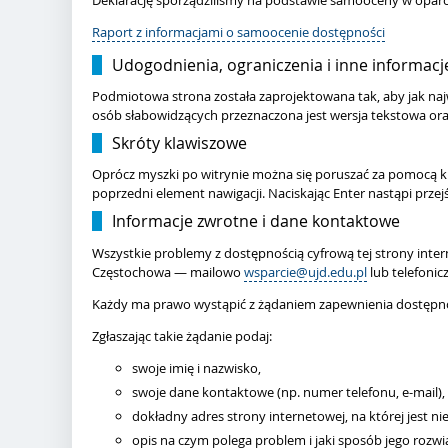
Deklarację sporządziliśmy na podstawie samooceny w opar
Raport z informacjami o samoocenie dostępności
Udogodnienia, ograniczenia i inne informacj
Podmiotowa strona została zaprojektowana tak, aby jak naj
osób słabowidzących przeznaczona jest wersja tekstowa oraz
Skróty klawiszowe
Oprócz myszki po witrynie można się poruszać za pomocą klaw
poprzedni element nawigacji. Naciskając Enter nastąpi przej
Informacje zwrotne i dane kontaktowe
Wszystkie problemy z dostępnością cyfrową tej strony inte
Częstochowa
— mailowo
wsparcie@ujd.edu.pl
lub telefonic
Każdy ma prawo wystąpić z żądaniem zapewnienia dostępnośc
Zgłaszając takie żądanie podaj:
swoje imię i nazwisko,
swoje dane kontaktowe (np. numer telefonu, e-mail),
dokładny adres strony internetowej, na której jest n
opis na czym polega problem i jaki sposób jego rozwi