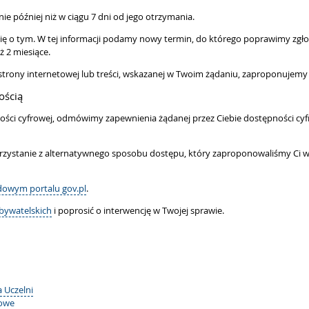
ie później niż w ciągu 7 dni od jego otrzymania.
 Cię o tym. W tej informacji podamy nowy termin, do którego poprawimy zgł
ż 2 miesiące.
 strony internetowej lub treści, wskazanej w Twoim żądaniu, zaproponujemy
ością
ości cyfrowej, odmówimy zapewnienia żądanej przez Ciebie dostępności cyfr
 skorzystanie z alternatywnego sposobu dostępu, który zaproponowaliśmy Ci
dowym portalu gov.pl
.
bywatelskich
i poprosić o interwencję w Twojej sprawie.
 Uczelni
towe