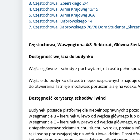
3. Częstochowa, Zbierskiego 2/4
4. Częstochowa, Armii Krajowej 13/15
5. Częstochowa, Armii Krajowej 36A
6. Częstochowa, Dąbrowskiego 14
7. Częstochowa, Dąbrowskiego 76/78 Dom Studenta „Skrzat
Częstochowa, Waszyngtona 4/8 Rektorat, Główna Siedz
Dostępność wejścia do budynku
Wejście główne – schody z pochwytami, dla osób pełnospraw
Wejście do budynku dla osób niepełnosprawnych znajduje si
do otwierania. Istnieje możliwość poruszania się na wózku
Dostępność korytarzy, schodów i wind
Budynek posiada platformę dla niepełnosprawnych z poziom
w segmencie B – kierunek w lewo od wejścia głównego lub 
w segmencie C – kierunek w prawo od wejścia głównego, w 
z niepełnosprawnościami ruchu, słuchu, wzroku, posiada in
ręki osoby poruszającej się na wózku inwalidzkim. Drzwi dź
i otwierają automatycznie, posiadają czujnik zatrzymując