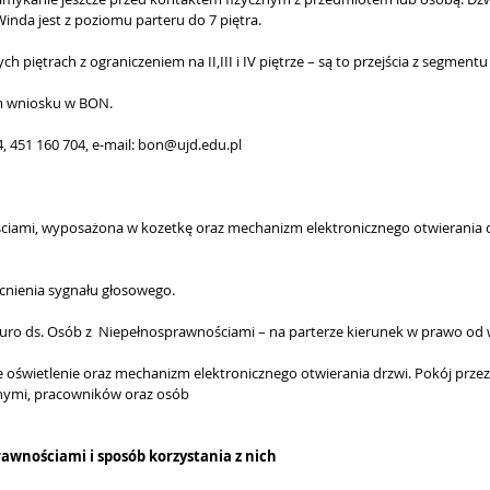
inda jest z poziomu parteru do 7 piętra.
 piętrach z ograniczeniem na II,III i IV piętrze – są to przejścia z segment
m wniosku w BON.
4, 451 160 704, e-mail: bon@ujd.edu.pl
ściami, wyposażona w kozetkę oraz mechanizm elektronicznego otwierania dr
ocnienia sygnału głosowego.
uro ds. Osób z Niepełnosprawnościami – na parterze kierunek w prawo od we
ne oświetlenie oraz mechanizm elektronicznego otwierania drzwi. Pokój prze
tnymi, pracowników oraz osób
awnościami i sposób korzystania z nich