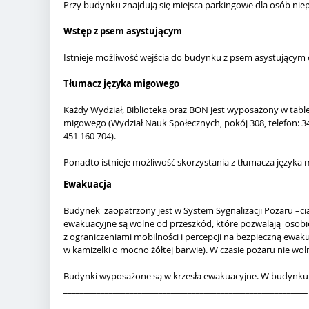
Przy budynku znajdują się miejsca parkingowe dla osób ni
Wstęp z psem asystującym
Istnieje możliwość wejścia do budynku z psem asystującym 
Tłumacz języka migowego
Każdy Wydział, Biblioteka oraz BON jest wyposażony w tab
migowego (Wydział Nauk Społecznych, pokój 308, telefon: 34 
451 160 704).
Ponadto istnieje możliwość skorzystania z tłumacza języka
Ewakuacja
Budynek zaopatrzony jest w System Sygnalizacji Pożaru –cią
ewakuacyjne są wolne od przeszkód, które pozwalają osob
z ograniczeniami mobilności i percepcji na bezpieczną ewa
w kamizelki o mocno żółtej barwie). W czasie pożaru nie w
Budynki wyposażone są w krzesła ewakuacyjne. W budynku przy 
___________________________________________________________