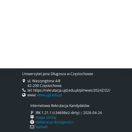
Uniwersytet Jana Długosza w Częstochowie
ul. Waszyngtona 4/8
42-200 Częstochowa
tel: https://rekrutacja.ujd.edu.pl/pl/news/2024Z/22/
www:
www.ujd.edu.pl
Internetowa Rekrutacja Kandydatów
IRK 1.21.1 (c34698e2-dirty) :: 2026-04-24
mapa strony
deklaracja dostępności
kontakt