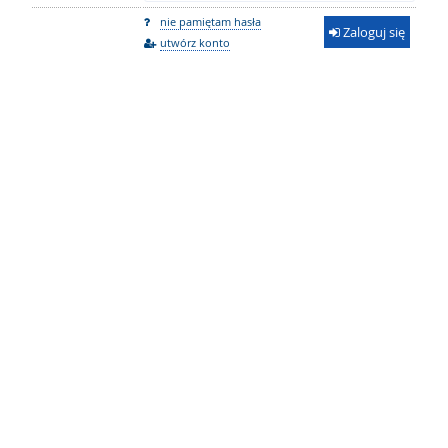
nie pamiętam hasła
Zaloguj się
utwórz konto