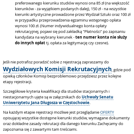
preferowanego kierunku studiów wynosi ona 85 zł (na większość
kierunków - za wyjątkiem podanych dalej), 150 zł - na wszystkie
kierunki artystyczne prowadzone przez Wydział Sztuki oraz 100 zł
w przypadku przeprowadzenia egzaminu wstępnego opłata
wynosi 100 zł. (Numer indywidualnego konta opłaty
rekrutacyjnej, pojawi się pod zakładką "Płatności" po zapisaniu
kandydata na wybrany kierunek -
ten numer konta nie służy
do innych opłat
tj. opłata za legitymację czy czesne).
Jeśli nie potrafisz poradzić sobie z rejestracją zapraszamy do
Wydziałowych Komisji Rekrutacyjnych
, gdzie pod
opieką członków Komisji bezproblemowo przejdziesz przez kolejne
etapy rejestracji.
Szczegółowe kryteria kwalifikacji dla studiów stacjonarnych i
niestacjonarnych ujęte są w załącznikach do
Uchwały Senatu
Uniwersytetu Jana Długosza w Częstochowie
.
Na każdym etapie rejestracji możliwe jest przeglądanie
OFERTY
opisującej wszystkie dostępne kierunki studiów, wymagane dokumenty
oraz dokładne zasady rekrutacji dla danego kierunku Zachęcamy do
zapoznania się z zawartymi tam treściami.