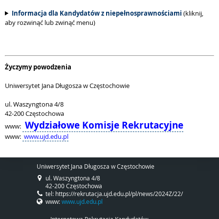
Informacja dla Kandydatów z niepełnosprawnościami
(kliknij,
aby rozwinąć lub zwinąć menu)
Życzymy powodzenia
Uniwersytet Jana Długosza w Częstochowie
ul. Waszyngtona 4/8
42-200 Częstochowa
Wydziałowe Komisje Rekrutacyjne
www:
www:
www.ujd.edu.pl
Uniwersytet Jana Długosza w Częstochowie
ul. Waszyngtona 4/8
42-200 Częstochowa
tel: https://rekrutacja.ujd.edu.pl/pl/news/2024Z/22/
www:
www.ujd.edu.pl
Internetowa Rekrutacja Kandydatów