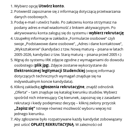
Wybierz opcję
Utwórz konto
.
Potwierdź zapoznanie się z informacją dotyczącą przetwarzania
danych osobowych.
Podaj e-mail i utwórz hasło. Po założeniu konta otrzymasz na
podany adres e-mail wiadomość z linkiem aktywacyjnym. Po
aktywowaniu konta zaloguj się do systemu i
wybierz rekrutację
Uzupełnij informacje w zakładce „Formularze osobowe” czyli
swoje „Podstawowe dane osobowe”, „Adres i dane kontaktowe”,
„Wykształcenie” (kandydaci z tzw. Nową maturą – pisana w latach
2005-2026, kandydaci z tzw. Starą maturą – pisana przed 2005 r.)
Wgraj do systemu IRK zdjęcie zgodne z wymaganiami do dowodu
osobistego (
plik jpg
). Zdjęcie zostanie wykorzystane do
Elektronicznej legitymacji Studenckiej
(więcej informacji
dotyczących technicznych wymagań znajduje się na
indywidualnym koncie kandydata).
Kliknij zakładkę
zgłoszenia rekrutacyjne
, znajdź odnośnik
„Oferta” – tam znajduje się katalog kierunku studiów. Wybierz
spośród nich interesujący Cię kierunek, zapoznaj się z zasadami
rekrutacji i kiedy podejmiesz decyzję – kliknij zielony przycisk
„Zapisz się”
Istnieje również możliwość wyboru więcej niż
jednego kierunku.
Aby zgłoszenie było rozpatrywane każdy kandydat zobowiązany
jest uiścić
OPŁATĘ REKRUTACYJNĄ
. W zależności od