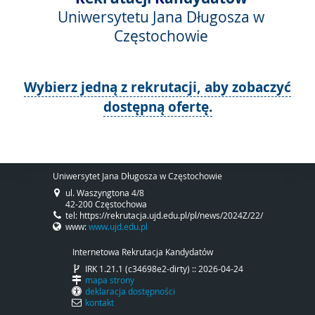
Uniwersytetu Jana Długosza w
Częstochowie
Wybierz jedną z rekrutacji, aby zobaczyć
dostępną ofertę.
Uniwersytet Jana Długosza w Częstochowie
ul. Waszyngtona 4/8
42-200 Częstochowa
tel: https://rekrutacja.ujd.edu.pl/pl/news/2024Z/22/
www:
www.ujd.edu.pl
Internetowa Rekrutacja Kandydatów
IRK 1.21.1 (c34698e2-dirty) :: 2026-04-24
mapa strony
deklaracja dostępności
kontakt