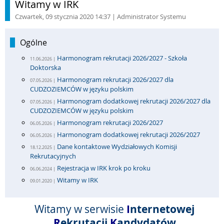
Witamy w IRK
Czwartek, 09 stycznia 2020 14:37
| Administrator Systemu
Ogólne
Harmonogram rekrutacji 2026/2027 - Szkoła
11.06.2026 |
Doktorska
Harmonogram rekrutacji 2026/2027 dla
07.05.2026 |
CUDZOZIEMCÓW w języku polskim
Harmonogram dodatkowej rekrutacji 2026/2027 dla
07.05.2026 |
CUDZOZIEMCÓW w języku polskim
Harmonogram rekrutacji 2026/2027
06.05.2026 |
Harmonogram dodatkowej rekrutacji 2026/2027
06.05.2026 |
Dane kontaktowe Wydziałowych Komisji
18.12.2025 |
Rekrutacyjnych
Rejestracja w IRK krok po kroku
06.06.2024 |
Witamy w IRK
09.01.2020 |
I
nternetowej
Witamy w serwisie
R
ekrutacji
K
andydatów